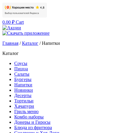
0.00
₽
Cart
Главная
/
Каталог
/
Напитки
Каталог
Соусы
Пицца
Салаты
Бургеры
Напитки
Новинки
Десерты
Тортильи
Хачапури
Гриль меню
Комбо наборы
Донеры и Гиросы
Блюда из фритюра
Сэндвичи и Хот-Доги