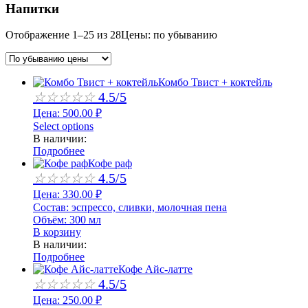
Напитки
Отображение 1–25 из 28
Цены: по убыванию
Комбо Твист + коктейль
☆
☆
☆
☆
☆
4.5/5
Цена:
500.00
₽
Select options
В наличии:
Подробнее
Кофе раф
☆
☆
☆
☆
☆
4.5/5
Цена:
330.00
₽
Состав:
эспрессо, сливки, молочная пена
Объём:
300 мл
В корзину
В наличии:
Подробнее
Кофе Айс-латте
☆
☆
☆
☆
☆
4.5/5
Цена:
250.00
₽