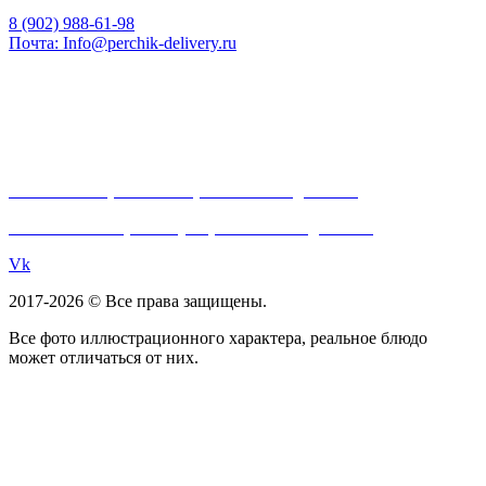
Часы работы: Пн-Вс 10:00 — 22:00
8 (902) 988-61-98
Почта: Info@perchik-delivery.ru
Реквизиты:
ИНН:
401103892267
ОГРНП:
317402700058785
Политика обработки персональных данных
Согласие на обработку персональных данных
Vk
2017-2026 © Все права защищены.
Все фото иллюстрационного характера, реальное блюдо
может отличаться от них.