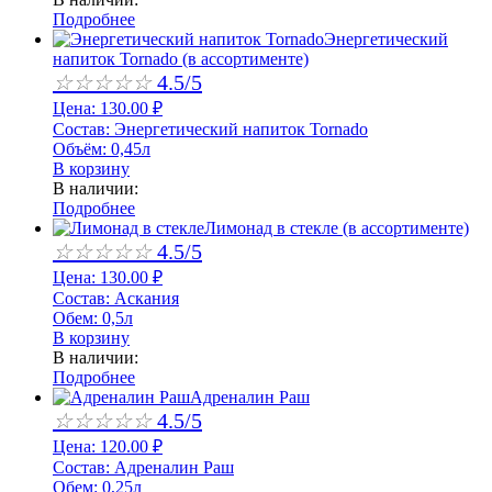
Подробнее
Энергетический
напиток Tornado (в ассортименте)
☆
☆
☆
☆
☆
4.5/5
Цена:
130.00
₽
Состав:
Энергетический напиток Tornado
Объём:
0,45л
В корзину
В наличии:
Подробнее
Лимонад в стекле (в ассортименте)
☆
☆
☆
☆
☆
4.5/5
Цена:
130.00
₽
Состав:
Аскания
Обем:
0,5л
В корзину
В наличии:
Подробнее
Адреналин Раш
☆
☆
☆
☆
☆
4.5/5
Цена:
120.00
₽
Состав:
Адреналин Раш
Обем:
0,25л