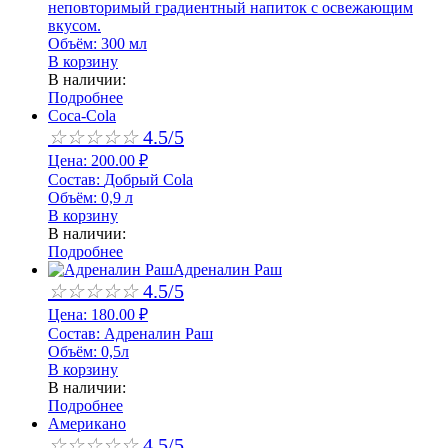
неповторимый градиентный напиток с освежающим
вкусом.
Объём:
300 мл
В корзину
В наличии:
Подробнее
Coca-Cola
☆
☆
☆
☆
☆
4.5/5
Цена:
200.00
₽
Состав:
Добрый Cola
Объём:
0,9 л
В корзину
В наличии:
Подробнее
Адреналин Раш
☆
☆
☆
☆
☆
4.5/5
Цена:
180.00
₽
Состав:
Адреналин Раш
Объём:
0,5л
В корзину
В наличии:
Подробнее
Американо
☆
☆
☆
☆
☆
4.5/5