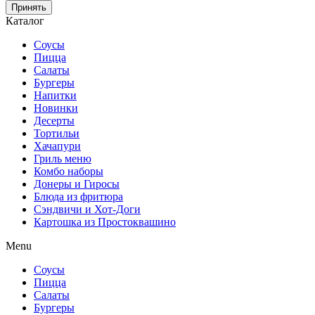
Принять
Каталог
Соусы
Пицца
Салаты
Бургеры
Напитки
Новинки
Десерты
Тортильи
Хачапури
Гриль меню
Комбо наборы
Донеры и Гиросы
Блюда из фритюра
Сэндвичи и Хот-Доги
Картошка из Простоквашино
Menu
Соусы
Пицца
Салаты
Бургеры