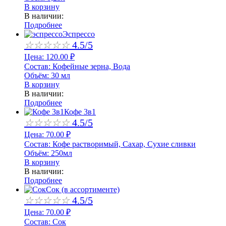
В корзину
В наличии:
Подробнее
Эспрессо
☆
☆
☆
☆
☆
4.5/5
Цена:
120.00
₽
Состав:
Кофейные зерна, Вода
Объём:
30 мл
В корзину
В наличии:
Подробнее
Кофе 3в1
☆
☆
☆
☆
☆
4.5/5
Цена:
70.00
₽
Состав:
Кофе растворимый, Сахар, Сухие сливки
Объём:
250мл
В корзину
В наличии:
Подробнее
Сок (в ассортименте)
☆
☆
☆
☆
☆
4.5/5
Цена:
70.00
₽
Состав:
Сок