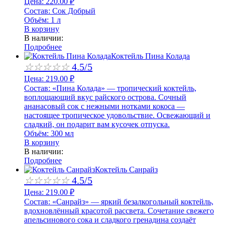
Цена:
220.00
₽
Состав:
Сок Добрый
Объём:
1 л
В корзину
В наличии:
Подробнее
Коктейль Пина Колада
☆
☆
☆
☆
☆
4.5/5
Цена:
219.00
₽
Состав:
«Пина Колада» — тропический коктейль,
воплощающий вкус райского острова. Сочный
ананасовый сок с нежными нотками кокоса —
настоящее тропическое удовольствие. Освежающий и
сладкий, он подарит вам кусочек отпуска.
Объём:
300 мл
В корзину
В наличии:
Подробнее
Коктейль Санрайз
☆
☆
☆
☆
☆
4.5/5
Цена:
219.00
₽
Состав:
«Санрайз» — яркий безалкогольный коктейль,
вдохновлённый красотой рассвета. Сочетание свежего
апельсинового сока и сладкого гренадина создаёт