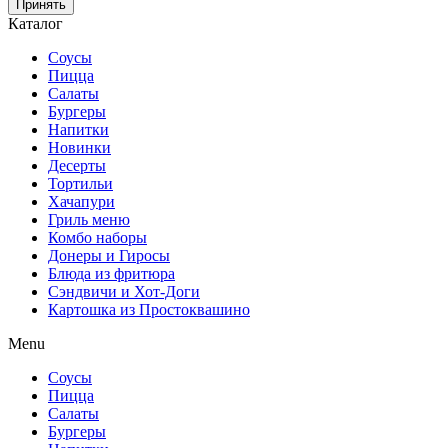
Принять
Каталог
Соусы
Пицца
Салаты
Бургеры
Напитки
Новинки
Десерты
Тортильи
Хачапури
Гриль меню
Комбо наборы
Донеры и Гиросы
Блюда из фритюра
Сэндвичи и Хот-Доги
Картошка из Простоквашино
Menu
Соусы
Пицца
Салаты
Бургеры