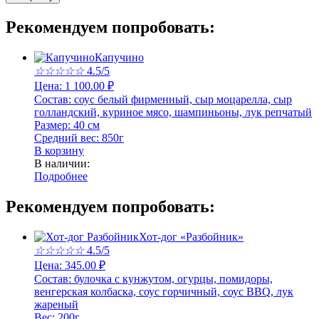
Рекомендуем попробовать:
Капучино
☆
☆
☆
☆
☆
4.5/5
Цена:
1 100.00
₽
Состав:
соус белый фирменный, сыр моцарелла, сыр
голландский, куриное мясо, шампиньоны, лук репчатый
Размер:
40 см
Средний вес:
850г
В корзину
В наличии:
Подробнее
Рекомендуем попробовать:
Хот-дог «Разбойник»
☆
☆
☆
☆
☆
4.5/5
Цена:
345.00
₽
Состав:
булочка с кунжутом, огурцы, помидоры,
венгерская колбаска, соус горчичный, соус BBQ, лук
жареный
Вес:
200г