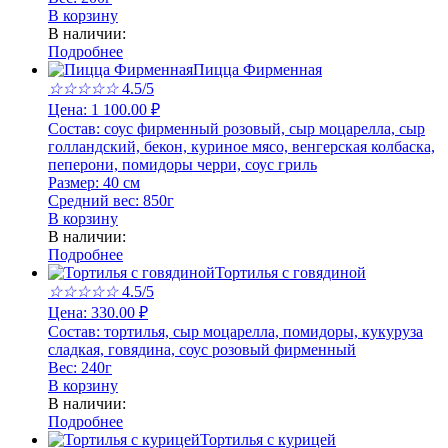
В корзину
В наличии:
Подробнее
Пицца Фирменная
☆
☆
☆
☆
☆
4.5/5
Цена:
1 100.00
₽
Состав:
соус фирменный розовый, сыр моцарелла, сыр
голландский, бекон, куриное мясо, венгерская колбаска,
пеперони, помидоры черри, соус гриль
Размер:
40 см
Средний вес:
850г
В корзину
В наличии:
Подробнее
Тортилья с говядиной
☆
☆
☆
☆
☆
4.5/5
Цена:
330.00
₽
Состав:
тортилья, сыр моцарелла, помидоры, кукуруза
сладкая, говядина, соус розовый фирменный
Вес:
240г
В корзину
В наличии:
Подробнее
Тортилья с курицей